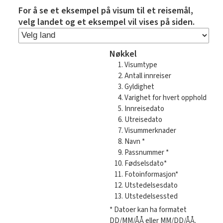
For å se et eksempel på visum til et reisemål,
velg landet og et eksempel vil vises på siden.
Nøkkel
Visumtype
Antall innreiser
Gyldighet
Varighet for hvert opphold
Innreisedato
Utreisedato
Visummerknader
Navn *
Passnummer *
Fødselsdato*
Fotoinformasjon*
Utstedelsesdato
Utstedelsessted
* Datoer kan ha formatet
DD/MM/ÅÅ eller MM/DD/ÅÅ.