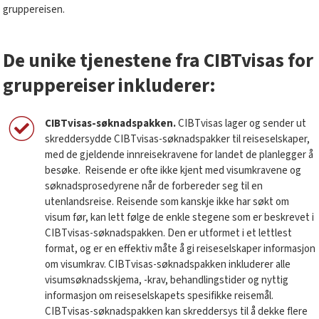
gruppereisen.
De unike tjenestene fra CIBTvisas for
gruppereiser inkluderer:
CIBTvisas-søknadspakken.
CIBTvisas lager og sender ut
skreddersydde CIBTvisas-søknadspakker til reiseselskaper,
med de gjeldende innreisekravene for landet de planlegger å
besøke.
Reisende er ofte ikke kjent med visumkravene og
søknadsprosedyrene når de forbereder seg til en
utenlandsreise. Reisende som kanskje ikke har søkt om
visum før, kan lett følge de enkle stegene som er beskrevet i
CIBTvisas-søknadspakken. Den er utformet i et lettlest
format, og er en effektiv måte å gi reiseselskaper informasjon
om visumkrav. CIBTvisas-søknadspakken inkluderer alle
visumsøknadsskjema, -krav, behandlingstider og nyttig
informasjon om reiseselskapets spesifikke reisemål.
CIBTvisas-søknadspakken kan skreddersys til å dekke flere