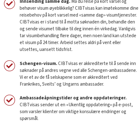
Innsending samme dag.
Må du reise på kort varsel og
behøver visum øyeblikkelig? CIBTvisas kan imøtekomme dine
reisebehov på kort varsel med «samme dag»-visumtjenester.
CIBTvisas er i stand til å motta søknaden din, behandle den
og sende visumet tilbake til deg innen én virkedag. Vanligvis
tar visumbehandling flere dager, men noen land kan utstede
et visum på 24 timer. Arbeid settes aldri på vent eller
utsettes, uansett tidsfrist.
Schengen-visum.
CIBTvisas er akkrediterte til å sende inn
søknader på andres vegne ved alle Schengen-ambassadene.
Vi er et av de få selskapene som er akkreditert ved
Frankrikes, Sveits’ og Ungarns ambassader.
Ambassadeåpningstider og andre oppdateringer.
CIBTvisas sender ut en «Ukentlig oppdatering» på e-post,
som varsler klienter om viktige konsulære endringer og
spørsmål.