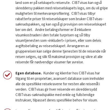
land som er på selskapets reiserute. CIBTvisas kan også
skreddersy pakken med reiseselskapets logo, om du vil gripe
muligheten til merkevareprofilering.
CIBTvisas tilbyr
rabatterte priser til reiseselskaper som bruker CIBTvisas-
søknadspakken, og kan også gi provisjon om reiseselskapet
ber om det. Andre betalingsformer er å inkludere
visumkostnaden i den totale turprisen og så tilby
visumtjenesten som «inkludert» i prisen, eller som delvis
avgiftsbetaling av reiseselskapet. Arrangøren av
gruppereisen kan selge denne tjenesten til de reisende når
reisen selges, og slik få maksimal provisjon og sikre at alle
reisende får nødvendige visumer før avreise.
Egen database.
Kunder og klienter hos CIBTvisas har
tilgang til en proprietær, avansert database som innholder
alle de spesifikke reisekravene for nesten alle reisemål i
verden. CIBTvisas gir hver reisende en skreddersydd
CIBTvisas-søknadspakke med enkle og fullstendige
instrukser, tilpasset deres spesifikke behov for visum.