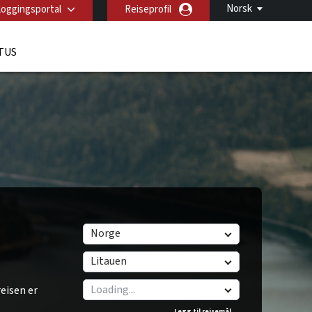
Norsk
loggingsportal
Reiseprofil
TUS
Norge
Litauen
eisen er
Legg til reisemål