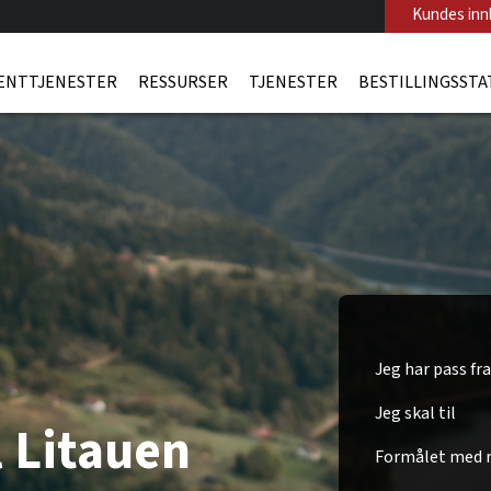
Kundes inn
ENTTJENESTER
RESSURSER
TJENESTER
BESTILLINGSSTA
Jeg har pass fra
Jeg skal til
l Litauen
Formålet med r