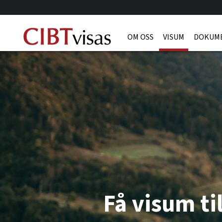
OM OSS
VISUM
DOKUM
Få visum ti